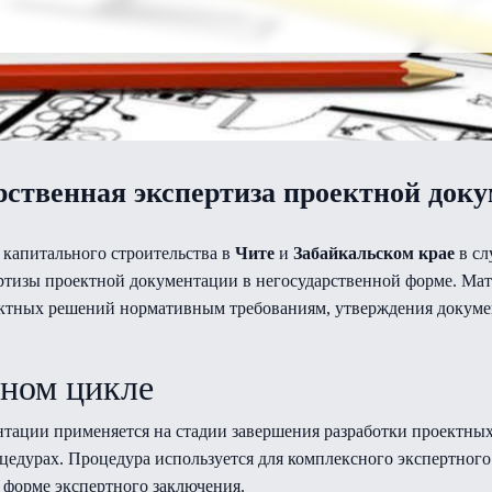
рственная экспертиза проектной док
 капитального строительства в
Чите
и
Забайкальском крае
в сл
ертизы проектной документации в негосударственной форме. Ма
оектных решений нормативным требованиям, утверждения докум
тном цикле
нтации применяется на стадии завершения разработки проектны
цедурах. Процедура используется для комплексного экспертног
в форме экспертного заключения.