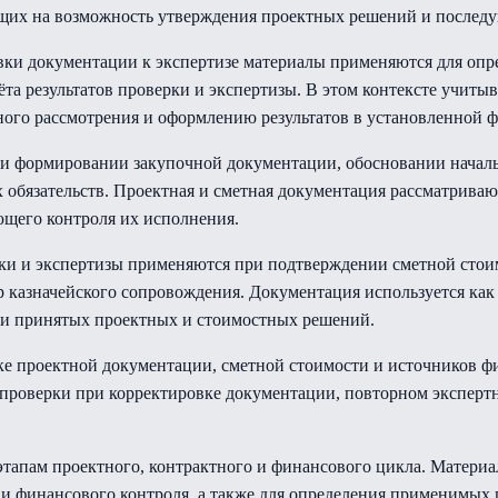
ющих на возможность утверждения проектных решений и послед
вки документации к экспертизе материалы применяются для опр
та результатов проверки и экспертизы. В этом контексте учитыв
ого рассмотрения и оформлению результатов в установленной ф
и формировании закупочной документации, обосновании началь
обязательств. Проектная и сметная документация рассматривают
ющего контроля их исполнения.
ки и экспертизы применяются при подтверждении сметной стоим
 казначейского сопровождения. Документация используется как
сти принятых проектных и стоимостных решений.
ке проектной документации, сметной стоимости и источников 
и проверки при корректировке документации, повторном эксперт
этапам проектного, контрактного и финансового цикла. Матери
и финансового контроля, а также для определения применимых 